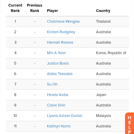
H
E
L
P