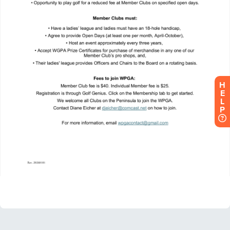
H
E
L
P